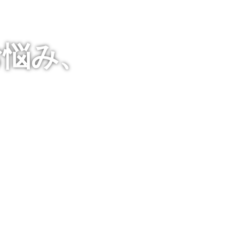
お悩み、
！